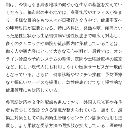
制は、今後も引き続き地域の健やかな生活の基盤を支えてい
くだろう。都市部の中心地では、商業施設やオフィスが集ま
り、多様な目的をもつ人々が日夜行き交う中で、健康不安へ
の即時対応が重要となる。特に内科は、発熱や咳、頭痛とい
った急性症状から生活習慣病や慢性疾患まで幅広く対応し、
多くのクリニックや病院が徒歩圏内に集積していることは、
働く人や観光客にとって大きな安心材料だ。最近では、オン
ライン診療や予約システムの整備、夜間や土曜診療枠の拡充
など、忙しい現代人にも利用しやすい医療サービスが一般的
となっている。さらに、健康診断やワクチン接種、予防医療
など幅広いサービスを提供し、急性疾患だけでなく慢性的な
健康管理にも対応している。
多言語対応や文化的配慮も進んでおり、外国人観光客や在住
者も安心して受診できる環境が整えられている。加えて、感
染症対策としての院内衛生管理やオンライン診療の活用も進
展し、より柔軟な受診方法の選択肢が拡大している。医療機