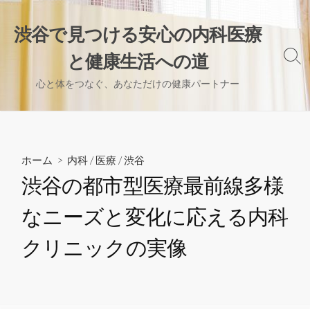
コ
ン
渋谷で見つける安心の内科医療
テ
と健康生活への道
ン
検
索
ツ
心と体をつなぐ、あなただけの健康パートナー
切
へ
り
ス
替
え
キ
ッ
ホーム
>
内科
/
医療
/
渋谷
プ
渋谷の都市型医療最前線多様
なニーズと変化に応える内科
クリニックの実像