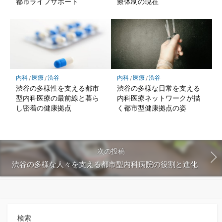
都市ライフサポート
療体制の現在
内科
/
医療
/
渋谷
内科
/
医療
/
渋谷
渋谷の多様性を支える都市
渋谷の多様な日常を支える
型内科医療の最前線と暮ら
内科医療ネットワークが描
し密着の健康拠点
く都市型健康拠点の姿
次の投稿
渋谷の多様な人々を支える都市型内科病院の役割と進化
検索