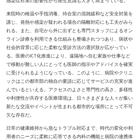
感染症対策の必要性から衛生意識も大きく高まっている。
来院時の検温や手指消毒、待合室の混雑緩和など安全対策を
講じ、発熱や感染が疑われる場合の隔離対応にも工夫がみら
れる。また、自宅から外に出ずとも専門スタッフによるオン
ライン診療を利用できる仕組みも整備されつつあり、病状や
社会的背景に応じた柔軟な受診方法の選択肢が広がってい
る。医療のICT化推進により、遠隔地へ住む家族や仕事など
で移動が難しい人にとっても医師の指示やアドバイスを確実
に受けられるようになっている。このように、病院やクリニ
ックはこの都市部の独自の要請に応じてサービスの充実が進
んでいるといえる。アクセスのよさと専門性の高さ、多様性
や利便性が共存する医療環境は、日々さまざまな人々が集い
新たな交流やイベントが生まれる都市的な場所にとって不可
欠な存在だ。
日常の健康維持から急なトラブル対応まで、時代の変化や利
用者のニーズに柔軟に応答できる内科の機能と病院の連携体