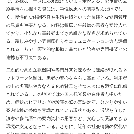
で、多様なニーズに応え続けている背景がある。都市部の医
療事情を把握する際には、急性疾患への初期対応だけでな
く、慢性的な体調不良や生活習慣といった長期的な健康管理
の観点も重要となる。内科は幅広い年齢層の患者を受け入れ
ており、小児から高齢者まできめ細かな配慮が求められてい
る。親しみやすい雰囲気作りやコミュニケーション力も評価
される一方で、医学的な根拠に基づいた診療や専門機関との
連携も不可欠である。
二次的な高次医療機関や専門外来と速やかに連絡が取れるネ
ットワーク体制は、患者の安心をさらに高めている。利用者
の中の多言語や異なる文化的背景を持つ人々にも適切に配慮
されている。この地区では外国人観光客や在住者も多いた
め、症状のヒアリングや診察の際の言語対応、分かりやすい
案内情報の整備も意識されている現状がある。通訳を介した
診察や多言語での案内資料の用意など、安心して受診できる
環境の支えとなっている。さらに、近年の社会情勢の変化や