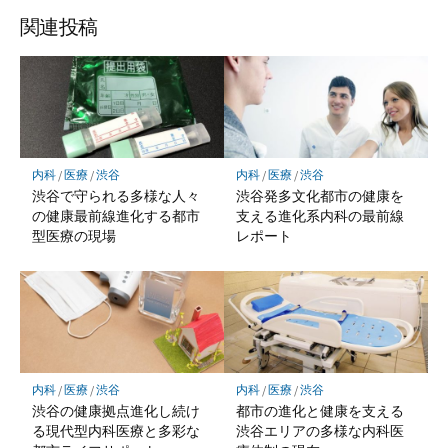
関連投稿
内科
/
医療
/
渋谷
内科
/
医療
/
渋谷
渋谷で守られる多様な人々
渋谷発多文化都市の健康を
の健康最前線進化する都市
支える進化系内科の最前線
型医療の現場
レポート
内科
/
医療
/
渋谷
内科
/
医療
/
渋谷
渋谷の健康拠点進化し続け
都市の進化と健康を支える
る現代型内科医療と多彩な
渋谷エリアの多様な内科医