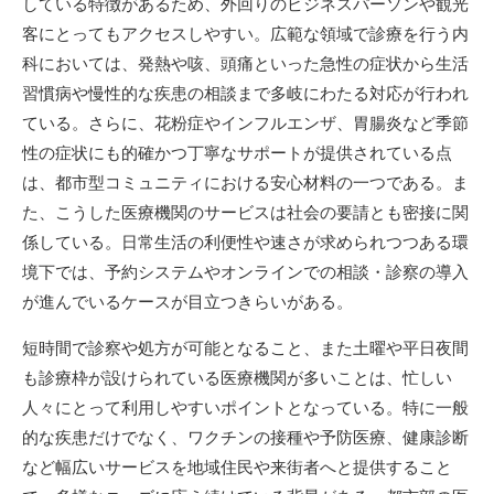
している特徴があるため、外回りのビジネスパーソンや観光
客にとってもアクセスしやすい。広範な領域で診療を行う内
科においては、発熱や咳、頭痛といった急性の症状から生活
習慣病や慢性的な疾患の相談まで多岐にわたる対応が行われ
ている。さらに、花粉症やインフルエンザ、胃腸炎など季節
性の症状にも的確かつ丁寧なサポートが提供されている点
は、都市型コミュニティにおける安心材料の一つである。ま
た、こうした医療機関のサービスは社会の要請とも密接に関
係している。日常生活の利便性や速さが求められつつある環
境下では、予約システムやオンラインでの相談・診察の導入
が進んでいるケースが目立つきらいがある。
短時間で診察や処方が可能となること、また土曜や平日夜間
も診療枠が設けられている医療機関が多いことは、忙しい
人々にとって利用しやすいポイントとなっている。特に一般
的な疾患だけでなく、ワクチンの接種や予防医療、健康診断
など幅広いサービスを地域住民や来街者へと提供すること