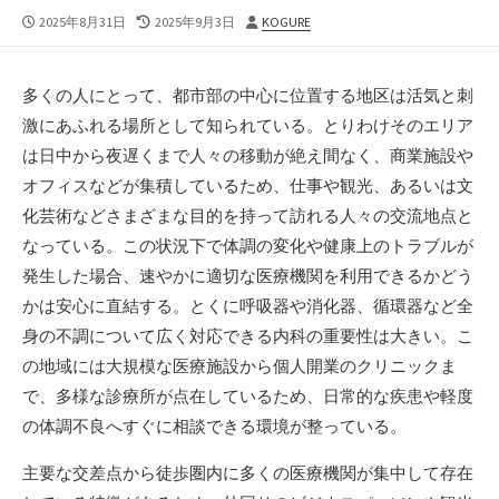
公
最
投
2025年8月31日
2025年9月3日
KOGURE
開
終
稿
日
更
者
新
多くの人にとって、都市部の中心に位置する地区は活気と刺
日
激にあふれる場所として知られている。
とりわけそのエリア
は日中から夜遅くまで人々の移動が絶え間なく、商業施設や
オフィスなどが集積しているため、仕事や観光、あるいは文
化芸術などさまざまな目的を持って訪れる人々の交流地点と
なっている。この状況下で体調の変化や健康上のトラブルが
発生した場合、速やかに適切な医療機関を利用できるかどう
かは安心に直結する。とくに呼吸器や消化器、循環器など全
身の不調について広く対応できる内科の重要性は大きい。こ
の地域には大規模な医療施設から個人開業のクリニックま
で、多様な診療所が点在しているため、日常的な疾患や軽度
の体調不良へすぐに相談できる環境が整っている。
主要な交差点から徒歩圏内に多くの医療機関が集中して存在