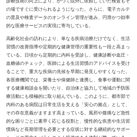
診断技術の向上により、かつて院外に依頼していた検査もそ
の場ですぐに受けられるようになった。さらに、電子カルテ
の普及や検査データのオンライン管理が進み、円滑かつ効率
的な医療サービスの実現に寄与している。
高齢化社会の訪れにより、単なる疾病治療だけでなく、生活
習慣の改善指導や定期的な健康管理の重要性も一段と高まっ
ている。日頃から定期的に内科を受診し、健康診断や血圧・
血糖値のチェック、医師による生活習慣のアドバイスを受け
ることで、重大な疾病の兆候を早期に発見しやすくなった。
各医療機関では、栄養士や保健師と連携し、食事や運動に関
する健康相談会を開いたり、自治体と協力して地域の予防医
療活動にも積極的に取り組んでいる。このように、都市部で
内科のある病院は日常生活を支える「安心の拠点」として、
その存在意義がますます高まっている。風邪や腹痛など急性
的な困りごとに素早く応じる役割と、慢性的な疾患や生活習
慣病など長期管理を必要とする症状に対する継続的なサポー