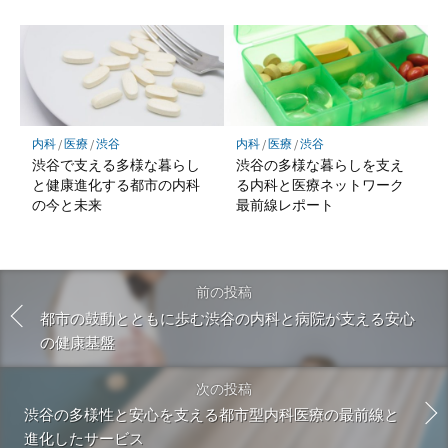
内科
/
医療
/
渋谷
内科
/
医療
/
渋谷
渋谷で支える多様な暮らし
渋谷の多様な暮らしを支え
と健康進化する都市の内科
る内科と医療ネットワーク
の今と未来
最前線レポート
前の投稿
都市の鼓動とともに歩む渋谷の内科と病院が支える安心
の健康基盤
次の投稿
渋谷の多様性と安心を支える都市型内科医療の最前線と
進化したサービス