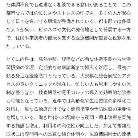
た体調不良でも遠慮なく相談できる窓口があることで、この
都市ならではの忙しさやストレスの中でも、多くの人が安心
して日々を過ごせる環境が整備されている。都市部では多様
な人々が集い、ビジネスや文化の発信地として発展する一方
で、住民や来訪者の健康を支える医療機関が重要な役割を果
たしている。
とくに内科は、発熱や咳、腹痛などの急な体調不良から生活
習慣病の管理、定期的な健康診断まで幅広く対応し、最初に
頼る身近な医療窓口となっている。大規模な総合病院とアク
セスの良いクリニックが混在し、忙しい人も利用しやすい体
制が整うほか、検査機器や電子カルテの導入で効率的な診療
も可能となっている。近年では高齢化や生活習慣の多様化に
対応し、単なる治療だけでなく健康指導や予防医療の重要性
も増している。働き世代への配慮から夜間・週末診療を実施
する施設も増え、利用者の利便性が向上した。加えて複雑な
症状には専門科への迅速な紹介体制や、医療機関同士の連携