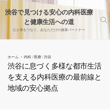
コ
ン
渋谷で見つける安心の内科医療
テ
と健康生活への道
ン
検
索
ツ
心と体をつなぐ、あなただけの健康パートナー
切
へ
り
ス
替
え
キ
ッ
ホーム
>
内科
/
医療
/
渋谷
プ
渋谷に息づく多様な都市生活
を支える内科医療の最前線と
地域の安心拠点