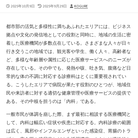
公
最
投
2025年10月9日
2025年9月29日
KOGURE
開
終
稿
日
更
者
新
都市部の活気と多様性に満ちあふれたエリアには、ビジネス
日
拠点や文化の発信地としての役割と同時に、地域の生活に密
着した医療機関が多数点在している。
さまざまな人々が日々
行き交うこの地域では、観光客や学生、働く人々、高齢者な
ど、多様な年齢層や属性に応じた医療サービスへのニーズが
存在している。その中でも、発熱や咳、吐き気、腹痛など日
常的な体の不調に対応する診療科はとくに重要視されてい
る。こうしたエリアで病院が果たす役割のひとつが、地域住
民や来訪者に対する適切な健康管理や医療サービスの提供で
ある。その中核を担うのは「内科」である。
一般市民が体調を崩した際、まず最初に相談する医療機関と
して、内科は幅広い症状や疾患に対応する。内科診療の範囲
は広く、風邪やインフルエンザといった感染症、胃腸のトラ