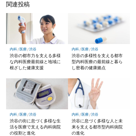
関連投稿
内科
/
医療
/
渋谷
内科
/
医療
/
渋谷
渋谷の都市力を支える多様
渋谷の多様性を支える都市
な内科医療最前線と地域に
型内科医療の最前線と暮ら
根ざした健康支援
し密着の健康拠点
内科
/
医療
/
渋谷
内科
/
医療
/
渋谷
渋谷の街に息づく多様な生
渋谷に息づく多様な人と未
活を医療で支える内科病院
来を支える都市型内科病院
の役割と進化
の進化