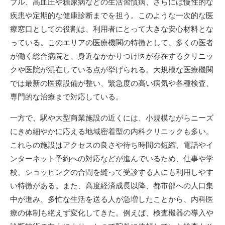
ブル、高血圧や糖尿病などの生活習慣病、さらには慢性的な
疾患や定期的な健康診断までを担う。このような一次的な医
療窓口としての役割は、利用者にとって大きな安心材料とな
っている。このエリアの医療機関の特徴として、多くの医者
が働く総合病院と、身近なかかりつけ医が存在するクリニッ
クや医院が混在している点が挙げられる。大規模な医療機関
では最新の医療設備が整い、緊急度の高い病気や各種検査、
専門的な治療まで対応している。
一方で、駅や大型商業施設の近くには、小規模ながらニーズ
にきめ細やかに応える地域密着型の内科クリニックも多い。
これらの施設はアクセスの良さや待ち時間の短縮、電話やイ
ンターネット予約への対応などが進んでいるため、仕事や学
校、ショッピングの合間を縫って受診する人にも利用しやす
い特徴がある。また、高度経済成長以降、都市部への人口集
中が進み、多忙な生活を送る人が急増したことから、内科医
療の体制も絶えず変化してきた。例えば、検査機器の導入や