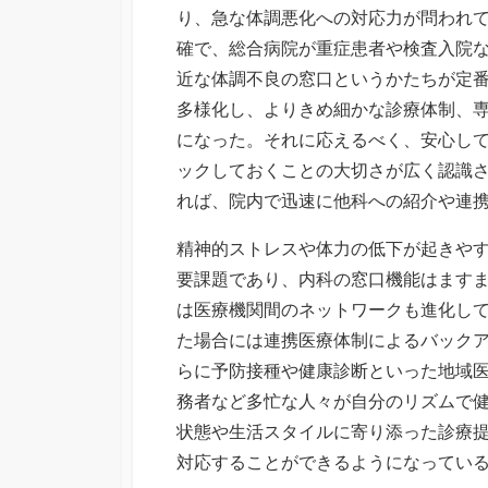
り、急な体調悪化への対応力が問われ
確で、総合病院が重症患者や検査入院
近な体調不良の窓口というかたちが定
多様化し、よりきめ細かな診療体制、
になった。それに応えるべく、安心し
ックしておくことの大切さが広く認識
れば、院内で迅速に他科への紹介や連
精神的ストレスや体力の低下が起きや
要課題であり、内科の窓口機能はます
は医療機関間のネットワークも進化し
た場合には連携医療体制によるバック
らに予防接種や健康診断といった地域
務者など多忙な人々が自分のリズムで
状態や生活スタイルに寄り添った診療
対応することができるようになってい