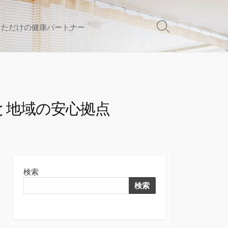
なただけの健康パートナー
検
索
切
り
替
え
と地域の安心拠点
検索
検索