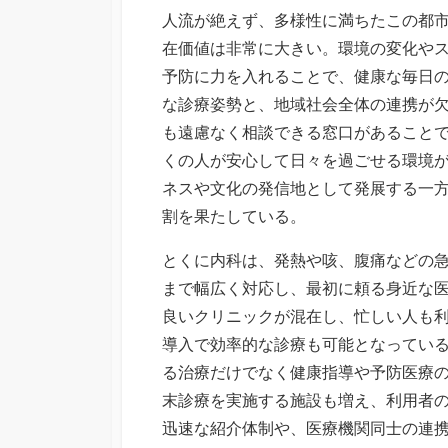
人流が絶えず、多様性に満ちたこの都
在価値は非常に大きい。環境の変化や
予防に力を入れることで、健康な毎日
な診療姿勢と、地域社会全体の連携が
も遠慮なく相談できる窓口があること
くの人が安心して日々を過ごせる環境
ネスや文化の発信地として発展する一
割を果たしている。
とくに内科は、発熱や咳、腹痛などの
まで幅広く対応し、最初に頼る身近な
良いクリニックが混在し、忙しい人も
導入で効率的な診療も可能となってい
る治療だけでなく健康指導や予防医療
末診療を実施する施設も増え、利用者
迅速な紹介体制や、医療機関同士の連