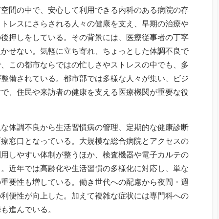
市空間の中で、安心して利用できる内科のある病院の存
ストレスにさらされる人々の健康を支え、早期の治療や
の後押しをしている。その背景には、医療従事者の丁寧
欠かせない。気軽に立ち寄れ、ちょっとした体調不良で
で、この都市ならではの忙しさやストレスの中でも、多
が整備されている。都市部では多様な人々が集い、ビジ
方で、住民や来訪者の健康を支える医療機関が重要な役
急な体調不良から生活習慣病の管理、定期的な健康診断
医療窓口となっている。大規模な総合病院とアクセスの
利用しやすい体制が整うほか、検査機器や電子カルテの
る。近年では高齢化や生活習慣の多様化に対応し、単な
の重要性も増している。働き世代への配慮から夜間・週
の利便性が向上した。加えて複雑な症状には専門科への
携も進んでいる。