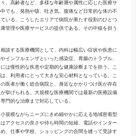
人々、高齢者など、多様な年齢層や属性に応じた医療サ
の中でも、発熱や咳、吐き気、腹痛など日常的な体の不
れている。こうしたエリアで病院が果たす役割のひとつ
健康管理や医療サービスの提供である。その中核を担う
に相談する医療機関として、内科は幅広い症状や疾患に
邪やインフルエンザといった感染症、胃腸のトラブル、
らには慢性的な疾患や定期的な健康診断までを担う。こ
割は、利用者にとって大きな安心材料となっている。こ
くの医者が働く総合病院と、身近なかかりつけ医が存在
点が挙げられる。大規模な医療機関では最新の医療設備
、専門的な治療まで対応している。
、小規模ながらニーズにきめ細やかに応える地域密着型
設はアクセスの良さや待ち時間の短縮、電話やインター
ため、仕事や学校、ショッピングの合間を縫って受診す