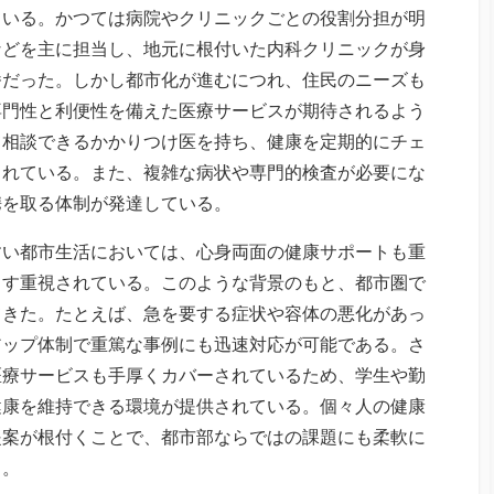
ている。かつては病院やクリニックごとの役割分担が明
などを主に担当し、地元に根付いた内科クリニックが身
番だった。しかし都市化が進むにつれ、住民のニーズも
専門性と利便性を備えた医療サービスが期待されるよう
て相談できるかかりつけ医を持ち、健康を定期的にチェ
されている。また、複雑な病状や専門的検査が必要にな
携を取る体制が発達している。
すい都市生活においては、心身両面の健康サポートも重
ます重視されている。このような背景のもと、都市圏で
てきた。たとえば、急を要する症状や容体の悪化があっ
アップ体制で重篤な事例にも迅速対応が可能である。さ
医療サービスも手厚くカバーされているため、学生や勤
健康を維持できる環境が提供されている。個々人の健康
提案が根付くことで、都市部ならではの課題にも柔軟に
る。