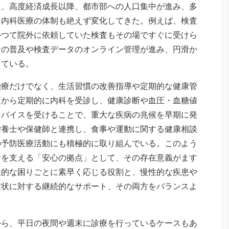
た、高度経済成長以降、都市部への人口集中が進み、多
、内科医療の体制も絶えず変化してきた。例えば、検査
かつて院外に依頼していた検査もその場ですぐに受けら
テの普及や検査データのオンライン管理が進み、円滑か
している。
治療だけでなく、生活習慣の改善指導や定期的な健康管
頃から定期的に内科を受診し、健康診断や血圧・血糖値
ドバイスを受けることで、重大な疾病の兆候を早期に発
栄養士や保健師と連携し、食事や運動に関する健康相談
の予防医療活動にも積極的に取り組んでいる。このよう
活を支える「安心の拠点」として、その存在意義がます
性的な困りごとに素早く応じる役割と、慢性的な疾患や
症状に対する継続的なサポート、その両方をバランスよ
から、平日の夜間や週末に診療を行っているケースもあ