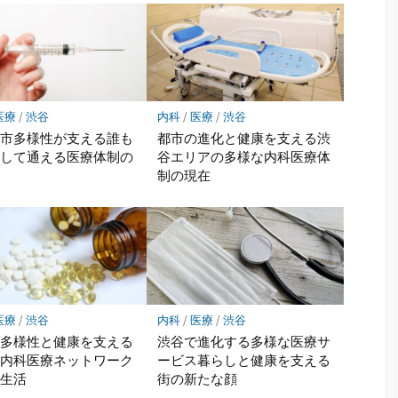
医療
/
渋谷
内科
/
医療
/
渋谷
都市多様性が支える誰も
都市の進化と健康を支える渋
心して通える医療体制の
谷エリアの多様な内科医療体
地
制の現在
医療
/
渋谷
内科
/
医療
/
渋谷
の多様性と健康を支える
渋谷で進化する多様な医療サ
の内科医療ネットワーク
ービス暮らしと健康を支える
市生活
街の新たな顔