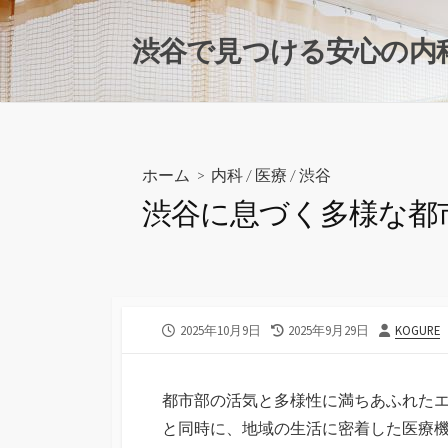
コ
ン
渋谷で見つける安心の内
テ
ン
ツ
へ
ス
ホーム
>
内科
/
医療
/
渋谷
キ
渋谷に息づく多様な都
ッ
プ
公
最
投
2025年10月9日
2025年9月29日
KOGURE
開
終
稿
日
更
者
新
都市部の活気と多様性に満ちあふれた
日
と同時に、地域の生活に密着した医療