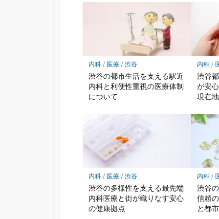
内科
/
医療
/
渋谷
内科
/
渋谷の都市生活を支える駅近
渋谷
内科と利便性重視の医療体制
が安
について
現在
内科
/
医療
/
渋谷
内科
/
渋谷の多様性を支える最先端
渋谷
内科医療と街が織りなす安心
信頼
の健康拠点
と都