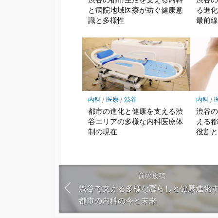
と病院地域医療が紡ぐ健康意
る進
識と多様性
最前
内科
/
医療
/
渋谷
内科
/
都市の進化と健康を支える渋
渋谷
谷エリアの多様な内科医療体
える
制の現在
役割
前の投稿
渋谷で支える多様な暮らしと健康進化
都市の内科の今と未来