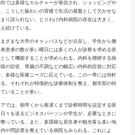
の街では多様なカルチャーが発信され、ショッピングや
し、こうした賑わいの背後で生活の基盤として欠かせな
あまり語られない。とりわけ内科病院の存在は大きく、
支え続けている。
さまざまな大学のキャンパスなどが点在し、学生から働
外来患者の数が多い曜日には多くの人が診察を求める状
点として機能することが求められる。内科を標榜する病
、咳の症状、胃腸の不調などの幅広い内科的症状に対応
で、多様な医療ニーズに応えている。この一帯には何軒
いる。それぞれが特徴的な診療体制を整え、都市部の特
していることが多い。
リアでは、朝早くから夜遅くまで診察時間を設定する医
な日々を送るビジネスパーソンや学生が、必要なときに
が整っている。また、多国籍な居住者や観光客も多い地
案内や問診票を整えている病院もみられる。これによ