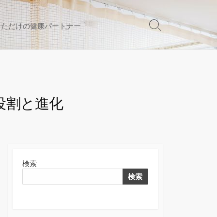
なただけの健康パートナー
検
索
切
り
替
え
役割と進化
検索
検索