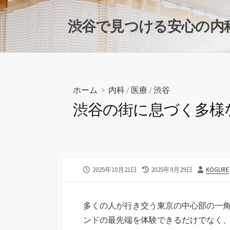
コ
ン
渋谷で見つける安心の内
テ
ン
ツ
へ
ス
ホーム
>
内科
/
医療
/
渋谷
キ
渋谷の街に息づく多様
ッ
プ
公
最
投
2025年10月21日
2025年9月29日
KOGURE
開
終
稿
日
更
者
新
多くの人が行き交う東京の中心部の一
日
ンドの最先端を体験できるだけでなく