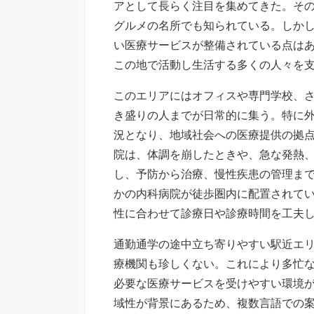
アとして長らく注目を集めてきた。そ
グルメの名所でも知られている。しか
い医療サービスが整備されている点は
この地で活動し生活する多くの人々を
このエリアにはオフィスや専門学校、
き盛りの人までが日常的に集う。特に
況となり、地域社会への医療提供の拠
院は、体調を崩したときや、急な発熱
し、予防から治療、慢性疾患の管理ま
かの内科病院が徒歩圏内に配置されて
性に合わせて診療日や診療時間を工夫
通勤通学の途中立ち寄りやすい駅近エ
療機関も珍しくない。これにより多忙
必要な医療サービスを受けやすい環境
域性が背景にあるため、複数言語での