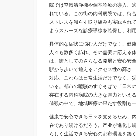
院では空気清浄機や個室診療の導入、
れている。この街の内科病院では、待
ストレスを減らす取り組みも実践され
ようスムーズな診療導線を確保し、利
具体的な症状に悩む人だけでなく、健
人々も数多く訪れ、その需要に応える
は、街としてのさらなる発展と安心安
駅から歩いて通えるアクセス性の高さ
対応、これらは日常生活だけでなく、
いる。都市の喧騒のすぐそばで「日常
存在する内科病院の大きな魅力といえ
値観の中で、地域医療の果たす役割も
健康で安心できる日々を支えるため、
在であり続けるだろう。产业が進化し
らしく生活できる安心の都市環境を築