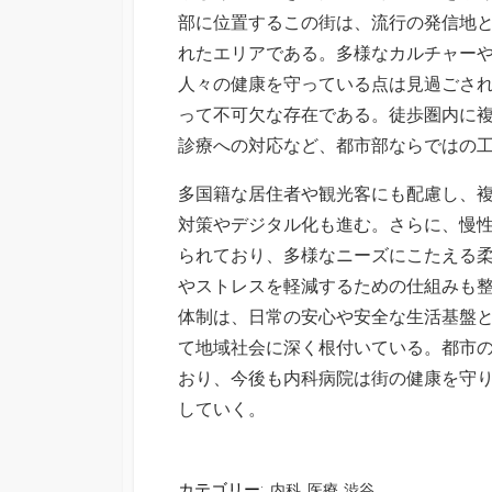
部に位置するこの街は、流行の発信地
れたエリアである。多様なカルチャー
人々の健康を守っている点は見過ごさ
って不可欠な存在である。徒歩圏内に
診療への対応など、都市部ならではの
多国籍な居住者や観光客にも配慮し、
対策やデジタル化も進む。さらに、慢
られており、多様なニーズにこたえる
やストレスを軽減するための仕組みも
体制は、日常の安心や安全な生活基盤
て地域社会に深く根付いている。都市
おり、今後も内科病院は街の健康を守
していく。
カテゴリー:
内科
医療
渋谷