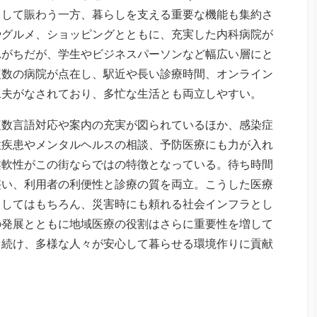
として賑わう一方、暮らしを支える重要な機能も集約さ
やグルメ、ショッピングとともに、充実した内科病院が
れがちだが、学生やビジネスパーソンなど幅広い層にと
複数の病院が点在し、駅近や長い診療時間、オンライン
工夫がなされており、多忙な生活とも両立しやすい。
複数言語対応や案内の充実が図られているほか、感染症
性疾患やメンタルヘルスの相談、予防医療にも力が入れ
柔軟性がこの街ならではの特徴となっている。待ち時間
整い、利用者の利便性と診療の質を両立。こうした医療
としてはもちろん、災害時にも頼れる社会インフラとし
の発展とともに地域医療の役割はさらに重要性を増して
り続け、多様な人々が安心して暮らせる環境作りに貢献