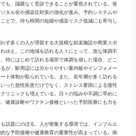
者でも、躊躇なく受診できることが重視されている。発
デジタル化や感染症対策の強化が進み、予約システムや
たことで、待ち時間の短縮や感染リスク低減にも寄与し
問わず多くの人が滞留する大規模な娯楽施設や商業スポ
それゆえ、この地域を訪れる人々にとって、急な体調不
る。特にはじめて訪れる場所で体調を崩した場合、どこ
あるが、駅周辺には分かりやすい案内板やインフォメー
ポート体制が取られている。また、若年層が多く訪れる
といった急性疾患だけでなく、ストレス要因による慢性
るクリニックも増えている。日々の悩みや不調に早めに
め、健康診断やワクチン接種といった予防医療にも力を
ても話題にのぼる。人が密集する環境では、インフルエ
期的な予防接種や健康教育の重要性が高まっている。病