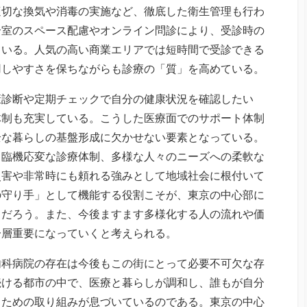
適切な換気や消毒の実施など、徹底した衛生管理も行わ
合室のスペース配慮やオンライン問診により、受診時の
ている。人気の高い商業エリアでは短時間で受診できる
用しやすさを保ちながらも診療の「質」を高めている。
康診断や定期チェックで自分の健康状況を確認したい
体制も充実している。こうした医療面でのサポート体制
全な暮らしの基盤形成に欠かせない要素となっている。
、臨機応変な診療体制、多様な人々のニーズへの柔軟な
災害や非常時にも頼れる強みとして地域社会に根付いて
の守り手」として機能する役割こそが、東京の中心部に
るだろう。また、今後ますます多様化する人の流れや価
一層重要になっていくと考えられる。
内科病院の存在は今後もこの街にとって必要不可欠な存
続ける都市の中で、医療と暮らしが調和し、誰もが自分
くための取り組みが息づいているのである。東京の中心