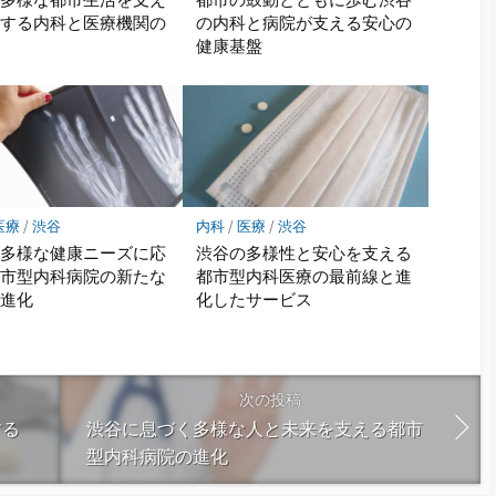
化する内科と医療機関の
の内科と病院が支える安心の
線
健康基盤
医療
/
渋谷
内科
/
医療
/
渋谷
の多様な健康ニーズに応
渋谷の多様性と安心を支える
都市型内科病院の新たな
都市型内科医療の最前線と進
と進化
化したサービス
次の投稿
する
渋谷に息づく多様な人と未来を支える都市
型内科病院の進化