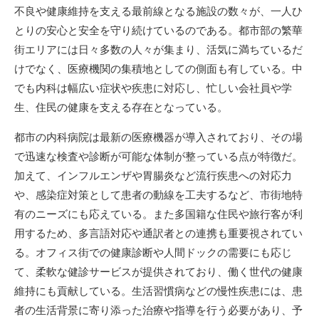
不良や健康維持を支える最前線となる施設の数々が、一人ひ
とりの安心と安全を守り続けているのである。都市部の繁華
街エリアには日々多数の人々が集まり、活気に満ちているだ
けでなく、医療機関の集積地としての側面も有している。中
でも内科は幅広い症状や疾患に対応し、忙しい会社員や学
生、住民の健康を支える存在となっている。
都市の内科病院は最新の医療機器が導入されており、その場
で迅速な検査や診断が可能な体制が整っている点が特徴だ。
加えて、インフルエンザや胃腸炎など流行疾患への対応力
や、感染症対策として患者の動線を工夫するなど、市街地特
有のニーズにも応えている。また多国籍な住民や旅行客が利
用するため、多言語対応や通訳者との連携も重要視されてい
る。オフィス街での健康診断や人間ドックの需要にも応じ
て、柔軟な健診サービスが提供されており、働く世代の健康
維持にも貢献している。生活習慣病などの慢性疾患には、患
者の生活背景に寄り添った治療や指導を行う必要があり、予