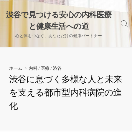
コ
ン
渋谷で見つける安心の内科医療
テ
と健康生活への道
ン
検
索
ツ
心と体をつなぐ、あなただけの健康パートナー
切
へ
り
ス
替
え
キ
ッ
ホーム
>
内科
/
医療
/
渋谷
プ
渋谷に息づく多様な人と未来
を支える都市型内科病院の進
化