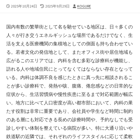
公
最
投
2025年10月24日
2025年9月29日
KOGURE
開
終
稿
日
更
者
新
国内有数の繁華街として名を馳せている地区は、日々多くの
日
人々が行き交うエネルギッシュな場所であるだけでなく、生
活を支える医療機関の集積地としての側面も持ち合わせてい
る。
若者文化の発信地として、またオフィス街や居住地域も
広がるこのエリアでは、内科を含む多彩な診療科が機能し、
訪れる人や地域住民にとってなくてはならない存在となって
いる。内科は体調不良を感じたときに真っ先に相談されるこ
とが多い診療科で、発熱や咳、腹痛、倦怠感などの日常的な
症状から、生活習慣病や慢性疾患に至るまで対応範囲が幅広
い。地方に比べて人口密度が高い都市部において、内科の果
たす役割は非常に重要であり、会社員や学生など時間に制約
のある層にも対応できる長めの診療時間や、予約なしでも受
診しやすい体制を整えている病院が多い。特に大通り沿いや
鉄道駅の近隣では、それぞれのライフスタイルに応じて柔軟