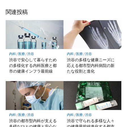
関連投稿
内科
/
医療
/
渋谷
内科
/
医療
/
渋谷
渋谷で安心して暮らすため
渋谷の多様な健康ニーズに
の多様化する内科医療と都
応える都市型内科病院の新
市の健康インフラ最前線
たな役割と進化
内科
/
医療
/
渋谷
内科
/
医療
/
渋谷
渋谷の都市型内科が支える
渋谷で守られる多様な人々
多様なひとの健康と安心な
の健康最前線進化する都市