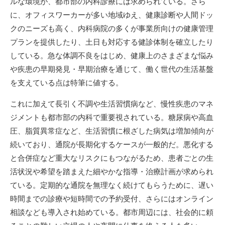
ルな環境が、都市部の内科診療には求められている。さら
に、オフィスワーカーが多い地域ゆえ、健康診断や人間ドッ
クのニーズも高く、内科病院の多くが事業所向けの健康管理
プランを提供したり、土日も対応する健診体制を確立したり
している。急な体調不良をはじめ、健康上のさまざまな悩み
や疾患の早期発見・早期治療を通じて、働く世代の生活基盤
を支えている点は特筆に値する。
これに加えて長引く不調や生活習慣病など、慢性疾患のマネ
ジメントも都市部の内科で重要視されている。糖尿病や高血
圧、脂質異常症など、生活習慣に根ざした病気は増加傾向が
続いており、通院が長期化するケースが一般的だ。悪化する
と合併症など重大なリスクにもつながるため、患者ごとの生
活状況や希望を踏まえた細やかな指導・治療計画が求められ
ている。定期的な通院を無理なく続けてもらうために、遅い
時間までの診療や短時間での予約受付、さらにはオンライン
相談なども導入され始めている。都市周辺には、社会的に頼