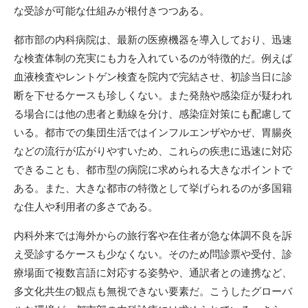
な受診が可能な仕組みが根付きつつある。
都市部の内科病院は、最新の医療機器を導入しており、迅速
な検査体制の充実にも力を入れているのが特徴的だ。例えば
血液検査やレントゲン検査を院内で完結させ、初診当日に診
断を下せるケースも珍しくない。また発熱や感染症が疑われ
る場合には他の患者と動線を分け、感染症対策にも配慮して
いる。都市での集団生活ではインフルエンザやかぜ、胃腸炎
などの流行が広がりやすいため、これらの疾患に迅速に対応
できることも、都市型の病院に求められる大きなポイントで
ある。また、大きな都市の特徴として挙げられるのが多国籍
な住人や利用者の多さである。
内科外来では海外からの旅行客や在住者が急な体調不良を訴
え受診するケースも少なくない。そのため問診票や受付、診
療場面で複数言語に対応する姿勢や、通訳者との連携など、
多文化共生の観点も無視できない要素だ。こうしたグローバ