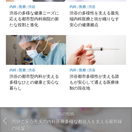
内科
/
医療
/
渋谷
内科
/
医療
/
渋谷
渋谷の多様な健康ニーズに
渋谷の多様性を支える最先
応える都市型内科病院の新
端内科医療と街が織りなす
たな役割と進化
安心の健康拠点
内科
/
医療
/
渋谷
内科
/
医療
/
渋谷
渋谷の都市型内科が支える
渋谷都市多様性が支える誰
多様なひとの健康と安心な
もが安心して通える医療体
暮らし
制の現在地
前の投稿
渋谷で安心充実の内科医療多様な都会人を支える最前線
の現場