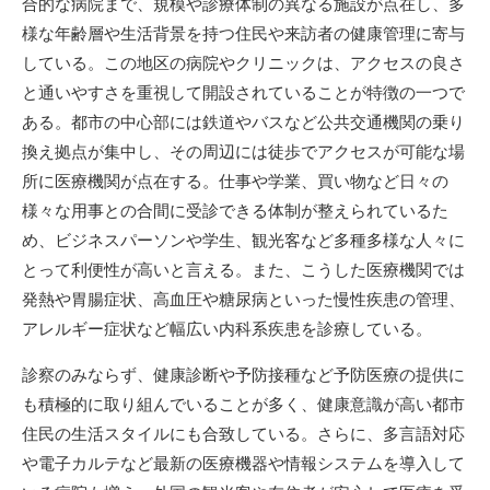
合的な病院まで、規模や診療体制の異なる施設が点在し、多
様な年齢層や生活背景を持つ住民や来訪者の健康管理に寄与
している。この地区の病院やクリニックは、アクセスの良さ
と通いやすさを重視して開設されていることが特徴の一つで
ある。都市の中心部には鉄道やバスなど公共交通機関の乗り
換え拠点が集中し、その周辺には徒歩でアクセスが可能な場
所に医療機関が点在する。仕事や学業、買い物など日々の
様々な用事との合間に受診できる体制が整えられているた
め、ビジネスパーソンや学生、観光客など多種多様な人々に
とって利便性が高いと言える。また、こうした医療機関では
発熱や胃腸症状、高血圧や糖尿病といった慢性疾患の管理、
アレルギー症状など幅広い内科系疾患を診療している。
診察のみならず、健康診断や予防接種など予防医療の提供に
も積極的に取り組んでいることが多く、健康意識が高い都市
住民の生活スタイルにも合致している。さらに、多言語対応
や電子カルテなど最新の医療機器や情報システムを導入して