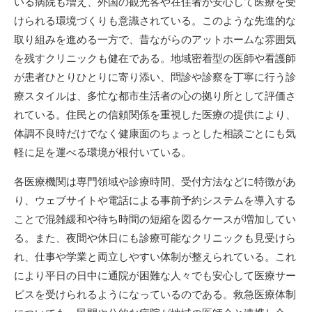
いる病院も増え、外国の観光客や在住者が安心して医療を受
けられる環境づくりも意識されている。このような先進的な
取り組みを進める一方で、昔ながらのアットホームな雰囲気
を残すクリニックも健在である。地域密着型の医師や看護師
が患者ひとりひとりに寄り添い、問診や診察を丁寧に行う診
療スタイルは、多忙な都市生活者の心の拠り所として評価さ
れている。住民との信頼関係を重視した医療の提供により、
体調不良時だけでなく健康面のちょっとした相談ごとにも気
軽に足を運べる環境が根付いている。
各医療機関は専門領域や診療時間、受付方法などに特徴があ
り、ウェブサイトや電話による事前予約システムを導入する
ことで混雑緩和や待ち時間の短縮を図るケースが増加してい
る。また、夜間や休日にも診療可能なクリニックも見受けら
れ、仕事や学業と両立しやすい体制が整えられている。これ
により平日の日中に通院が困難な人々でも安心して医療サー
ビスを受けられるようになっているのである。救急医療体制