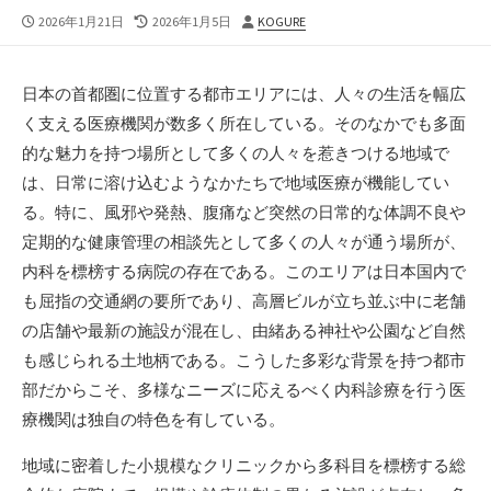
公
最
投
2026年1月21日
2026年1月5日
KOGURE
開
終
稿
日
更
者
新
日本の首都圏に位置する都市エリアには、人々の生活を幅広
日
く支える医療機関が数多く所在している。
そのなかでも多面
的な魅力を持つ場所として多くの人々を惹きつける地域で
は、日常に溶け込むようなかたちで地域医療が機能してい
る。特に、風邪や発熱、腹痛など突然の日常的な体調不良や
定期的な健康管理の相談先として多くの人々が通う場所が、
内科を標榜する病院の存在である。このエリアは日本国内で
も屈指の交通網の要所であり、高層ビルが立ち並ぶ中に老舗
の店舗や最新の施設が混在し、由緒ある神社や公園など自然
も感じられる土地柄である。こうした多彩な背景を持つ都市
部だからこそ、多様なニーズに応えるべく内科診療を行う医
療機関は独自の特色を有している。
地域に密着した小規模なクリニックから多科目を標榜する総