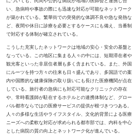
についても、民間や公的な病院が地域の医師会と連携し合
い、急病時や事故の際にも迅速な対応が可能なネットワーク
が築かれている。繁華街での突発的な体調不良や急な発熱な
ど、夜間や休日に診療を必要とするケースにも備え、当番制
で対応する体制が確立されている。
こうした充実したネットワークは地域の安心・安全の基盤と
なっている。この地区に集まる人々の中には、短期滞在者や
観光客といった非居住者層も多く含まれている。また、外国
にルーツを持つ方々の往来も日々盛んであり、多国語での案
内や国際的な健康保険の取り扱いにも長けた医療機関が点在
している。旅行者の急病にも対応可能なクリニックの存在
や、常時看護師が駐在するホテルとの連携体制など、グロー
バル都市ならではの医療サービスの提供が根づきつつある。
人々の多様な生活やライフスタイル、文化的背景による医療
ニーズへの柔軟な対応が求められる都市部では、内科を中心
とした病院の質の向上とネットワーク化が進んでいる。