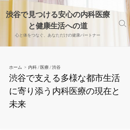
コ
ン
渋谷で見つける安心の内科医療
テ
と健康生活への道
ン
検
索
ツ
心と体をつなぐ、あなただけの健康パートナー
切
へ
り
ス
替
え
キ
ッ
ホーム
>
内科
/
医療
/
渋谷
プ
渋谷で支える多様な都市生活
に寄り添う内科医療の現在と
未来