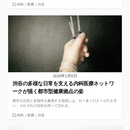
カ
内科
/
医療
/
渋谷
テ
ゴ
リ
ー
2026年1月6日
渋谷の多様な日常を支える内科医療ネットワ
ークが描く都市型健康拠点の姿
都市の活気と多様性を象徴する地域には、日々多くの人々が行き交
い、それぞれの目的を持って訪れる。
カ
内科
/
医療
/
渋谷
テ
ゴ