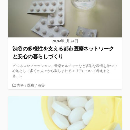
2026年1月24日
渋谷の多様性を支える都市医療ネットワーク
と安心の暮らしづくり
ビジネスやファッション、音楽カルチャーなど多彩な表情を持つ中
心地として多くの人々から親しまれるエリアについて考えると
き、...
カ
内科
/
医療
/
渋谷
テ
ゴ
リ
ー