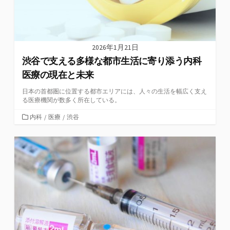
2026年1月21日
渋谷で支える多様な都市生活に寄り添う内科
医療の現在と未来
日本の首都圏に位置する都市エリアには、人々の生活を幅広く支え
る医療機関が数多く所在している。
カ
内科
/
医療
/
渋谷
テ
ゴ
リ
ー