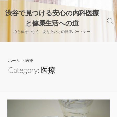
コ
ン
渋谷で見つける安心の内科医療
テ
と健康生活への道
ン
検
索
ツ
心と体をつなぐ、あなただけの健康パートナー
切
へ
り
ス
替
え
キ
ッ
ホーム
> 医療
プ
Category:
医療