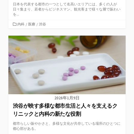
日本を代表する都市の一つとして名高いエリアには、多くの人が
日々集まり、若者からビジネスマン、観光客まで様々な層で賑わい
を...
カ
内科
/
医療
/
渋谷
テ
ゴ
リ
ー
2026年1月9日
渋谷が映す多様な都市生活と人々を支えるク
リニックと内科の新たな役割
都市らしい賑やかさと、多様な文化が共存している場所のひとつに
都心部がある。