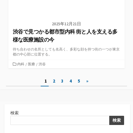
2025年12月21日
渋谷で見つかる都市型内科 街と人を支える多
様な医療施設の今
待ち合わせの名所としても名高く、多彩な顔を持つ街の一つが東京
都の中心部に位置する。
カ
内科
/
医療
/
渋谷
テ
ゴ
投
1
2
3
4
5
»
リ
ー
稿
の
ペ
検索
ー
検索
ジ