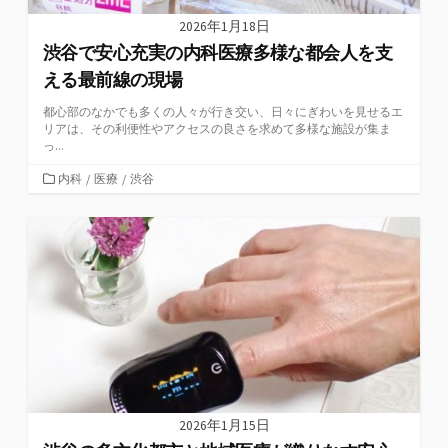
2026年1月18日
渋谷で安心充実の内科医療多様な都会人を支
える最前線の現場
都心部のなかでも多くの人々が行き交い、日々にぎわいを見せるエ
リアは、その利便性やアクセスの良さを求めて多様な施設が集ま
っ...
カ
内科
/
医療
/
渋谷
テ
ゴ
リ
ー
2026年1月15日