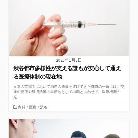
リ
ー
2026年1月3日
渋谷都市多様性が支える誰もが安心して通え
る医療体制の現在地
日本の首都圏において独自の発展を遂げてきた都市の一角には、交
通の要所や経済活動の集積地としての顔とあわせて、医療機関の
充...
カ
内科
/
医療
/
渋谷
テ
ゴ
リ
ー