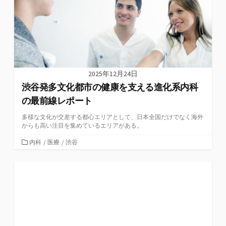
2025年12月24日
渋谷発多文化都市の健康を支える進化系内科
の最前線レポート
多様な文化が交差する都心エリアとして、日本全国だけでなく海外
からも高い注目を集めているエリアがある。
カ
内科
/
医療
/
渋谷
テ
ゴ
リ
ー