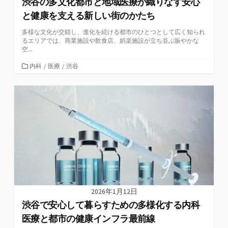
渋谷の多文化都市と地域医療が織りなす安心
と健康を支える新しい街のかたち
多様な文化が交錯し、進化を続ける都市のひとつとして広く知られ
るエリアでは、商業施設や飲食店、娯楽施設が立ち並ぶ賑やかな
空...
カ
内科
/
医療
/
渋谷
テ
ゴ
リ
ー
2026年1月12日
渋谷で安心して暮らすための多様化する内科
医療と都市の健康インフラ最前線