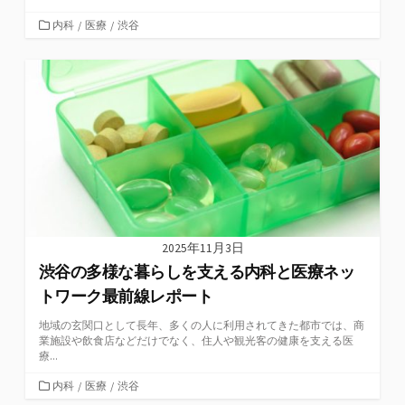
カ
内科
/
医療
/
渋谷
テ
ゴ
リ
ー
2025年11月3日
渋谷の多様な暮らしを支える内科と医療ネッ
トワーク最前線レポート
地域の玄関口として長年、多くの人に利用されてきた都市では、商
業施設や飲食店などだけでなく、住人や観光客の健康を支える医
療...
カ
内科
/
医療
/
渋谷
テ