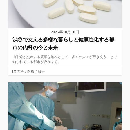
2025年10月18日
渋谷で支える多様な暮らしと健康進化する都
市の内科の今と未来
山手線が交差する繁華な地域として、多くの人々が行き交うことで
知られている都市が存在する。
カ
内科
/
医療
/
渋谷
テ
ゴ
リ
ー