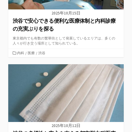
2025年10月15日
渋谷で安心できる便利な医療体制と内科診療
の充実ぶりを探る
東京都内でも有数の繁華街として発展しているエリアは、多くの
人々が行き交う場所として知られている。
カ
内科
/
医療
/
渋谷
テ
ゴ
リ
ー
2025年10月12日