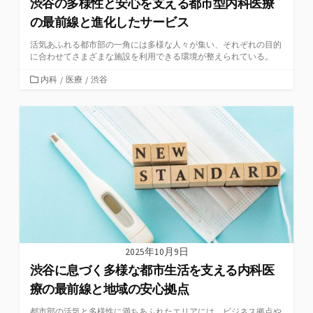
渋谷の多様性と安心を支える都市型内科医療
の最前線と進化したサービス
活気あふれる都市部の一角には多様な人々が集い、それぞれの目的
に合わせてさまざまな施設を利用できる環境が整えられている。
カ
内科
/
医療
/
渋谷
テ
ゴ
リ
ー
2025年10月9日
渋谷に息づく多様な都市生活を支える内科医
療の最前線と地域の安心拠点
都市部の活気と多様性に満ちあふれたエリアには、ビジネス拠点や