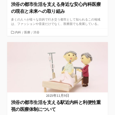
渋谷の都市生活を支える身近な安心内科医療
の現在と未来への取り組み
多くの人々が様々な目的で行き交う都市として知られるこの地域
は、ファッションや音楽だけでなく、医療面でも発展している。
カ
内科
/
医療
/
渋谷
テ
ゴ
リ
ー
2025年11月9日
渋谷の都市生活を支える駅近内科と利便性重
視の医療体制について