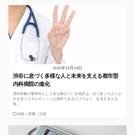
ゴ
リ
ー
2025年10月24日
渋谷に息づく多様な人と未来を支える都市型
内科病院の進化
国内有数の繁華街として名を馳せている地区は、日々多くの人々が
行き交うエネルギッシュな場所であるだけでなく、生活を支える
医...
カ
内科
/
医療
/
渋谷
テ
ゴ
リ