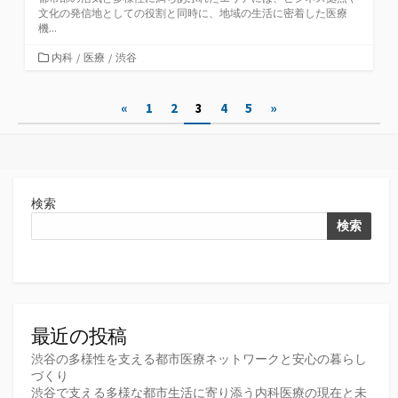
文化の発信地としての役割と同時に、地域の生活に密着した医療
機...
カ
内科
/
医療
/
渋谷
テ
ゴ
投
«
1
2
3
4
5
»
リ
ー
稿
の
ペ
検索
ー
検索
ジ
送
り
最近の投稿
渋谷の多様性を支える都市医療ネットワークと安心の暮らし
づくり
渋谷で支える多様な都市生活に寄り添う内科医療の現在と未