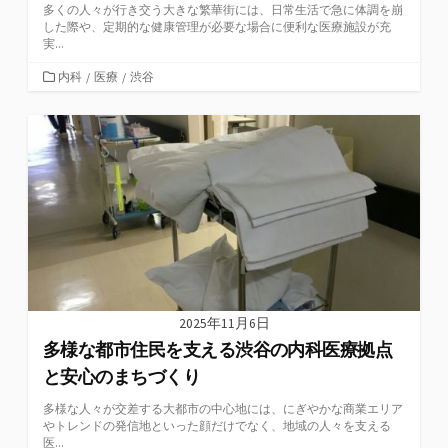
多くの人々が行き交う大きな繁華街には、日常生活で急に体調を崩
した際や、定期的な健康管理が必要な場合に便利な医療施設が充
実...
カ
内科
/
医療
/
渋谷
テ
ゴ
リ
ー
2025年11月6日
多様な都市住民を支える渋谷の内科医療拠点
と安心のまちづくり
多様な人々が交差する大都市の中心地には、にぎやかな商業エリア
やトレンドの発信地といった顔だけでなく、地域の人々を支える
医...