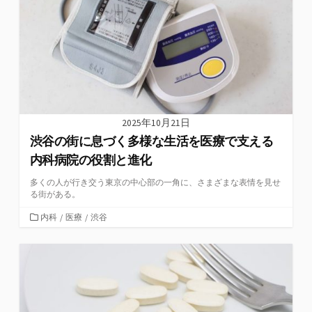
ー
2025年10月21日
渋谷の街に息づく多様な生活を医療で支える
内科病院の役割と進化
多くの人が行き交う東京の中心部の一角に、さまざまな表情を見せ
る街がある。
カ
内科
/
医療
/
渋谷
テ
ゴ
リ
ー