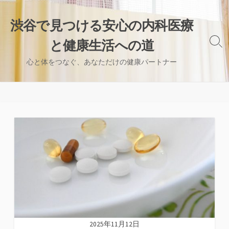
コ
ン
渋谷で見つける安心の内科医療
テ
と健康生活への道
ン
検
索
ツ
心と体をつなぐ、あなただけの健康パートナー
切
へ
り
ス
替
え
キ
ッ
プ
2025年11月12日